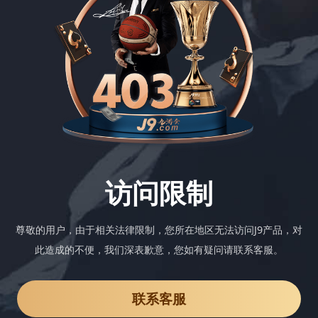
访问限制
尊敬的用户，由于相关法律限制，您所在地区无法访问J9产品，对
此造成的不便，我们深表歉意，您如有疑问请联系客服。
联系客服